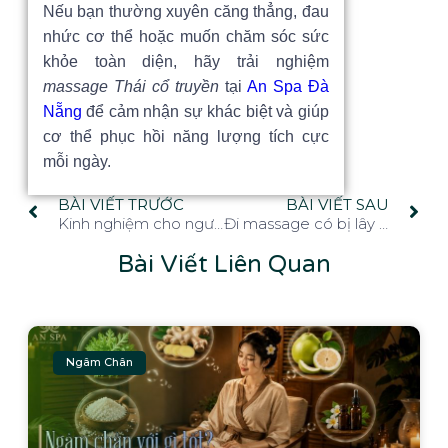
Nếu bạn thường xuyên căng thẳng, đau
nhức cơ thể hoặc muốn chăm sóc sức
khỏe toàn diện, hãy trải nghiệm
massage Thái cổ truyền
tại
An Spa Đà
Nẵng
để cảm nhận sự khác biệt và giúp
cơ thể phục hồi năng lượng tích cực
mỗi ngày.
BÀI VIẾT TRƯỚC
BÀI VIẾT SAU
Kinh nghiệm cho người lần đầu đi massage bạn có biết
Đi massage có bị lây bệnh không? Nên tránh như thế nào?
Bài Viết Liên Quan
Ngâm Chân