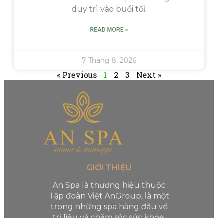
duy trì vào buổi tối.
READ MORE »
7 Tháng 8, 2026
« Previous
1
2
3
Next »
GIỚI THIỆU
An Spa là thương hiệu thuộc
Tập đoàn Việt AnGroup, là một
trong những spa hàng đầu về
trị liệu và chăm sóc sức khỏe.