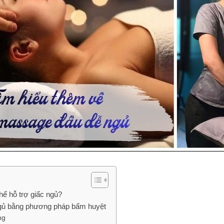
hể hỗ trợ giấc ngủ?
gủ bằng phương pháp bấm huyệt
ng