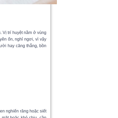
 Vị trí huyệt nằm ở vùng
ên ổn, nghỉ ngơi, vì vậy
ười hay căng thẳng, bồn
uen nghiến răng hoặc siết
 mặt hoặc khó chịu, cần