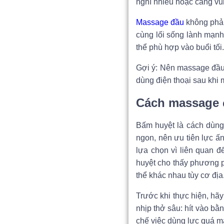
nghĩ nhiều hoặc căng vùn
Massage đầu
không phải
cùng lối sống lành mạnh
thể phù hợp vào buổi tối.
Gợi ý: Nên massage đầu 
dùng điện thoại sau khi
Cách massage 
Bấm huyệt là cách dùng 
ngon, nên ưu tiên lực ấ
lựa chọn vì liên quan đ
huyệt cho thấy phương p
thể khác nhau tùy cơ địa
Trước khi thực hiện, hãy
nhịp thở sâu: hít vào b
chế việc dùng lực quá m