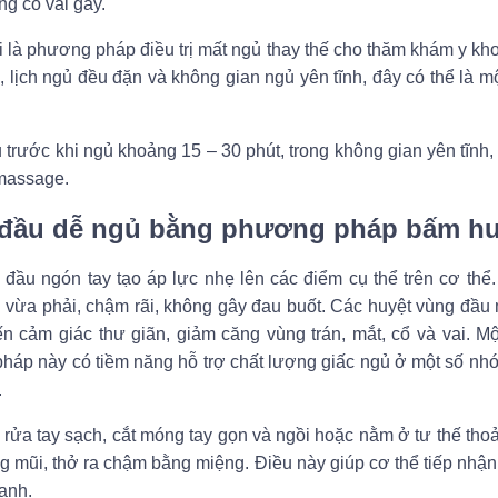
g cổ vai gáy.
 là phương pháp điều trị mất ngủ thay thế cho thăm khám y kho
, lịch ngủ đều đặn và không gian ngủ yên tĩnh, đây có thể là m
trước khi ngủ khoảng 15 – 30 phút, trong không gian yên tĩnh,
 massage.
đầu dễ ngủ bằng phương pháp bấm hu
đầu ngón tay tạo áp lực nhẹ lên các điểm cụ thể trên cơ thể.
n vừa phải, chậm rãi, không gây đau buốt. Các huyệt vùng đầ
ến cảm giác thư giãn, giảm căng vùng trán, mắt, cổ và vai. 
háp này có tiềm năng hỗ trợ chất lượng giấc ngủ ở một số nh
.
 rửa tay sạch, cắt móng tay gọn và ngồi hoặc nằm ở tư thế thoả
ằng mũi, thở ra chậm bằng miệng. Điều này giúp cơ thể tiếp nh
ạnh.