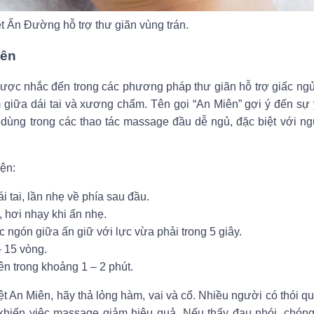
ệt Ấn Đường hỗ trợ thư giãn vùng trán.
iên
ợc nhắc đến trong các phương pháp thư giãn hỗ trợ giấc ngủ.
m giữa dái tai và xương chẩm. Tên gọi “An Miên” gợi ý đến sự y
dùng trong các thao tác massage đầu dễ ngủ, đặc biệt với ng
ện:
i tai, lần nhẹ về phía sau đầu.
 hơi nhạy khi ấn nhẹ.
 ngón giữa ấn giữ với lực vừa phải trong 5 giây.
 15 vòng.
ên trong khoảng 1 – 2 phút.
t An Miên, hãy thả lỏng hàm, vai và cổ. Nhiều người có thói q
 khiến việc massage giảm hiệu quả. Nếu thấy đau nhói, chóng