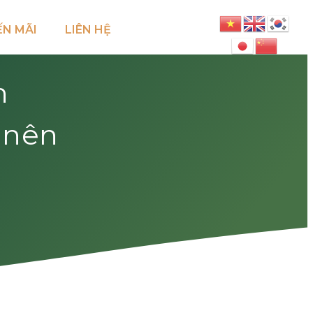
N MÃI
LIÊN HỆ
h
 nên