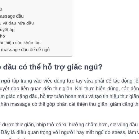
rụ
massage đầu
ầu và đau nửa đầu
uyết áp
nhớ
ải thiện sức khỏe tóc
i massage đầu để dễ ngủ
 đầu có thể hỗ trợ giấc ngủ?
 ngủ
tập trung vào việc dùng lực tay vừa phải để tác động lên
yệt đạo liên quan đến thư giãn. Khi thực hiện đúng, các độn
m giác nặng đầu, hỗ trợ tuần hoàn máu và tạo tín hiệu thư giãn
 nhận massage có thể góp phần cải thiện thư giãn, giảm căng t
hể được thư giãn, nhịp thở có xu hướng chậm hơn, cơ vùng đầu 
”. Đây là điều quan trọng với người hay mất ngủ do stress, làm v