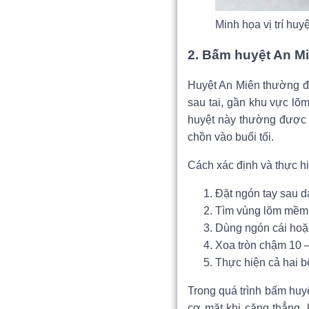
Minh họa vị trí huy
2. Bấm huyệt An M
Huyệt An Miên thường đư
sau tai, gần khu vực lõ
huyệt này thường được 
chồn vào buổi tối.
Cách xác định và thực hi
Đặt ngón tay sau dá
Tìm vùng lõm mềm,
Dùng ngón cái hoặc
Xoa tròn chậm 10 –
Thực hiện cả hai b
Trong quá trình bấm huyệ
cơ mặt khi căng thẳng,