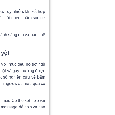
a. Tuy nhiên, khi kết hợp
ột thói quen chăm sóc cơ
 ánh sáng dịu và hạn chế
yệt
 Với mục tiêu hỗ trợ ngủ
u mặt và gáy thường được
Một số nghiên cứu về bấm
óm người, dù hiệu quả có
i mái. Có thể kết hợp vài
ận massage dễ hơn và hạn