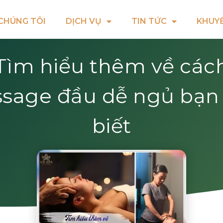
CHÚNG TÔI
DỊCH VỤ
TIN TỨC
KHUYẾ
Tìm hiểu thêm về các
sage đầu dễ ngủ bạn
biết