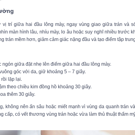
Đường
ị trí giữa hai đầu lông mày, ngay vùng giao giữa trán và s
nhìn màn hình lâu, nhíu mày, lo âu hoặc suy nghĩ nhiều trước k
ng trán mềm hơn, giảm cảm giác nặng đầu và tạo điểm tập trung 
 ngón giữa đặt nhẹ lên điểm giữa hai đầu lông mày.
vuông góc với da, giữ khoảng 5 – 7 giây.
rồi lặp lại.
ậm theo chiều kim đồng hồ khoảng 30 giây.
xoa thêm 30 giây.
, không nên ấn sâu hoặc miết mạnh vì vùng da quanh trán v
g cấp, có vết thương vùng trán hoặc vừa làm thủ thuật thẩm mỹ,